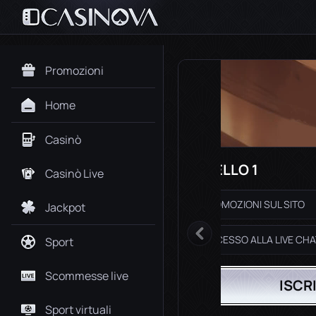
Promozioni
Home
LIVELLO 4
LIVELLO 5
Casinò
LIVELLO 3
LIVELLO 1
LIVELLO 2
OFFERTE PERSONALIZZA
OFFERTE PERSONALIZZA
Casinò Live
OFFERTE PERSONALIZZA
PROMOZIONI SUL SITO
PROMOZIONI SUL SITO
LIMITI DI PRELIEVO PIÙ EL
LIMITI DI PRELIEVO PIÙ EL
Jackpot
LIMITI DI PRELIEVO PIÙ EL
ACCESSO ALLA LIVE CHAT
ACCESSO ALLA LIVE CHAT
CASHBACK
CASHBACK
Sport
CASHBACK
Scommesse live
VIP MANAGER PERSONA
VIP MANAGER PERSONA
ISCRI
ISCRI
ISCRI
Sport virtuali