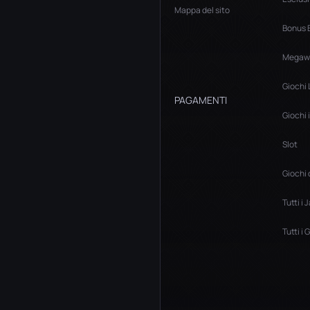
Mappa del sito
Bonus 
Megaw
Giochi 
PAGAMENTI
Giochi 
Slot
Giochi 
Tutti i
Tutti i 