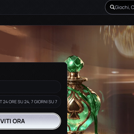
Giochi, 
TE
TE
TE
EVATI
EVATI
EVATI
 24 ORE SU 24, 7 GIORNI SU 7
 24 ORE SU 24, 7 GIORNI SU 7
LE
LE
VITI ORA
VITI ORA
VITI ORA