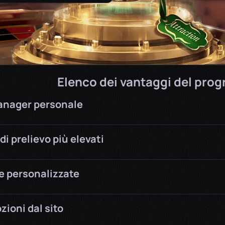
VITI ORA
VITI ORA
Elenco dei vantaggi del pro
anager personale
 di prelievo più elevati
e personalizzate
ioni dal sito