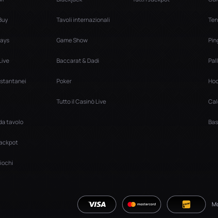
Buy
Tavoli internazionali
Ten
ays
Game Show
Pin
Live
Baccarat & Dadi
Pal
istantanei
Poker
Hoc
Tutto il Casinò Live
Cal
da tavolo
Bas
 Jackpot
Giochi
Mo