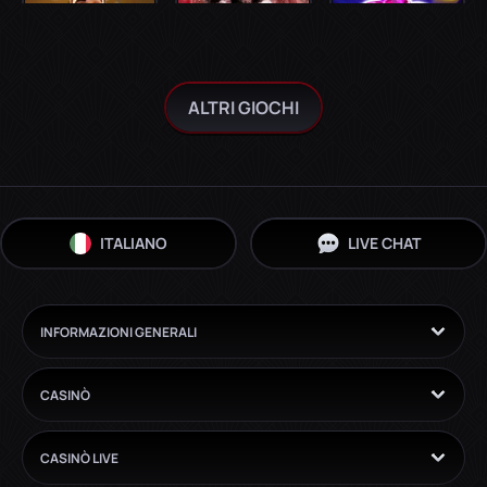
The Bonus Day
Densho
Pink Clovers XXXL: Hold and Win
NUOVO
NUOVO
Fairytale Beauties 2 -Enchanted Hearts
Midnight Bandits
Triple Fortune Festival
NUOVO
NUOVO
Regal Spins 20
100 Blazing Clover
Crystal Hot 40 Free Spins
ALTRI GIOCHI
NUOVO
NUOVO
100 Power Hot Golden Coins Link
Candy Machine
Book of the Golden Buffalo
ITALIANO
LIVE CHAT
INFORMAZIONI GENERALI
CASINÒ
CASINÒ LIVE