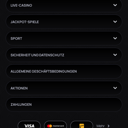
LIVE-CASINO
JACKPOT-SPIELE
SPORT
SICHERHEIT UND DATENSCHUTZ
ALLGEMEINE GESCHÄFTSBEDINGUNGEN
AKTIONEN
ZAHLUNGEN
Mehr