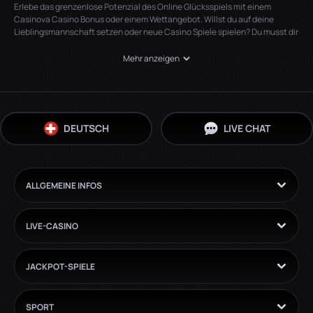
Erlebe das grenzenlose Potenzial des Online Glücksspiels mit einem
Casinova Casino Bonus oder einem Wettangebot. Willst du auf deine
Lieblingsmannschaft setzen oder neue Casino Spiele spielen? Du musst dir
keine Gedanken darüber machen, welche Kriterien du erfüllst, denn
Casinova ist darauf aus, jeden zufriedenzustellen.
Mehr anzeigen
Casinova bietet interessante Aktionen an, mit denen du dein Lieblingsspiel
über lange Perioden hinweg spielen kannst. Diese Boni können deine
Einzahlung erhöhen und dich am Ende eines Spiels mit zusätzlichen
Wettgeldern belohnen.
DEUTSCH
LIVE CHAT
Ein Spieler von Online Slots wird den Casino Bonus mit Freispielen bei
Casinova zu schätzen wissen, denn er bietet Bonusspins ohne Kosten.
Außerdem gibt es Einzahlungsboni, die deine Einzahlung um einen
bestimmten Prozentsatz erhöhen und Cashback-Boni.
ALLGEMEINE INFOS
Mit dem Wettangebot von Casinova können sich Sportfans darauf freuen,
auf ein Event ihrer Wahl zu wetten. Die Sportwetten Boni bieten einen
Vorteil, der die Auszahlungen erhöhen oder dich mit einer vorzeitigen
LIVE-CASINO
Auszahlung belohnen kann.
Casinova weiß auch, dass einladende Aktionen ohne einen zuverlässigen
JACKPOT-SPIELE
Support für die Kunden nichts wert sind. Daher bietet diese Plattform einen
24/7 Support für alle Spieler/innen, bei dem Experten hinter den Kulissen
auf Hilfe warten. Eröffne noch heute ein Casinova Casino-Konto, um dir
einen Vorsprung bei den spannenden Aktionen auf dieser Plattform zu
SPORT