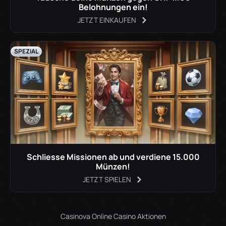
Belohnungen ein!
JETZT EINKAUFEN
SPEZIAL
Schliesse Missionen ab und verdiene 15.000
Münzen!
JETZT SPIELEN
Casinova Online Casino Aktionen