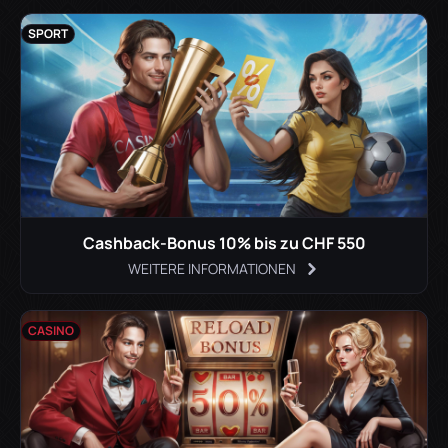
SPORT
Cashback-Bonus 10% bis zu CHF 550
WEITERE INFORMATIONEN
CASINO