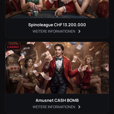
Spinoleague CHF 13.200.000
WEITERE INFORMATIONEN
CASINO
Amusnet CASH BOMB
WEITERE INFORMATIONEN