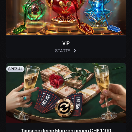
VIP
STARTE
SPEZIAL
Tausche deine Münzen gegen CHF 1.100