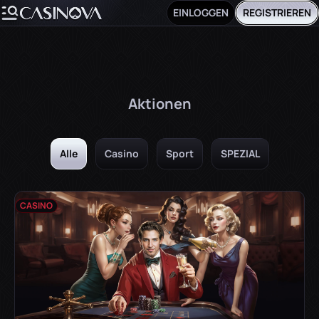
EINLOGGEN
REGISTRIEREN
Aktionen
Alle
Casino
Sport
SPEZIAL
CASINO