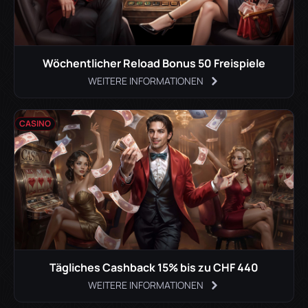
Wöchentlicher Reload Bonus 50 Freispiele
WEITERE INFORMATIONEN
CASINO
Tägliches Cashback 15% bis zu CHF 440
WEITERE INFORMATIONEN