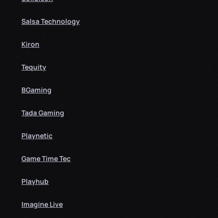
Salsa Technology
Kiron
Tequity
BGaming
Tada Gaming
Playnetic
Game Time Tec
Playhub
Imagine Live