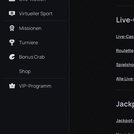
Virtueller Sport
Live
Missionen
Live-Cas
Turniere
Roulette
Bonus Crab
Spielsh
Shop
Alle Liv
VIP-Programm
Jack
Jackpot-