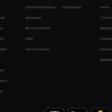
Internationale Tische
Alle Jackpots
Tennis
ufe
Spielshows
Tischten
ys
Baccarat & Würfel
Basketba
ele
Poker
Eishock
piele
Alle Live-Casinos
American
Baseball
ele
kpots
le