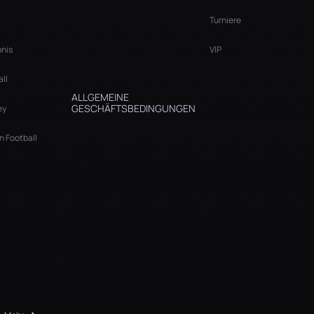
Turniere
nis
VIP
ll
ALLGEMEINE
GESCHÄFTSBEDINGUNGEN
ey
 Football