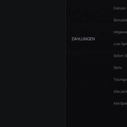
Exklusiv
Bonuskä
Megawa
ZAHLUNGEN
Live-Spi
Sofort-S
Slots
Tischspi
Alle Jac
Alle Spie