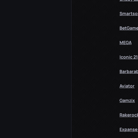
Smartso
BetGam
MEGA
Iconic 21
Barbara
Aviator
Gamzix
Rakeroc
Expanse