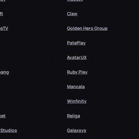
ft
Claw
esTV
Golden Hero Group
PatePlay
AvatarUX
bang
Ruby Play
Mancala
Winfinity
ket
Religa
 Studios
Galaxsys