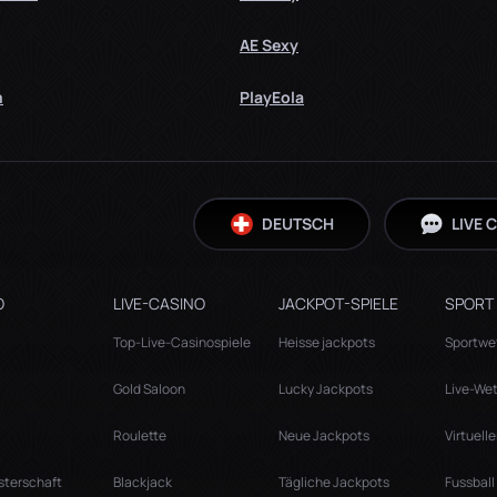
AE Sexy
m
PlayEola
DEUTSCH
LIVE 
O
LIVE-CASINO
JACKPOT-SPIELE
SPORT
Top-Live-Casinospiele
Heisse jackpots
Sportwe
Gold Saloon
Lucky Jackpots
Live-We
Roulette
Neue Jackpots
Virtuelle
sterschaft
Blackjack
Tägliche Jackpots
Fussball