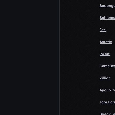
Booong
Spinome
Fazi
Amatic
InOut
GameBe
Zillion
Apollo 
Tom Hor
Shady L