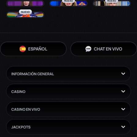
NUEVO
NUEVO
Extra Crown Deluxe Live
Crash Live
Casino Hold'em
NUEVO
Lucky Wheelionaire
ESPAÑOL
CHAT EN VIVO
INFORMACIÓN GENERAL
CASINO
CASINO EN VIVO
JACKPOTS