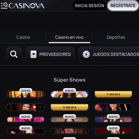
INICIA SESIÓN
REGÍSTRATE
Casino
Casino en vivo
Deportes
PROVEEDORES
JUEGOS DESTACADO
Súper Shows
NUEVO
NUEVO
Land of Ra
Gravity Wheel
Candy Wheel
71.089,06 €
Cabaret Roulette
Vegas Gobbler LIVE
Joker's Show
71.089,06 €
NUEVO
NUEVO
NUEVO
XBall
Robin The Fair
Dynamite Roulette
NUEVO
NUEVO
Wonder Wheel
Top Card
Roulette Rouge