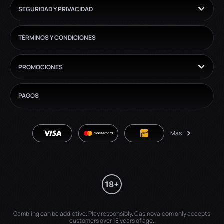
SEGURIDAD Y PRIVACIDAD
TÉRMINOS Y CONDICIONES
PROMOCIONES
PAGOS
Más
Gambling can be addictive. Play responsibly. Casinova.com only accepts
customers over 18 years of age.