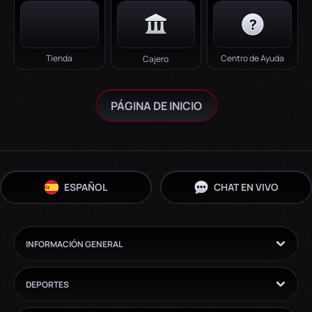
Tienda
Centro de Ayuda
Cajero
PÁGINA DE INICIO
ESPAÑOL
CHAT EN VIVO
INFORMACIÓN GENERAL
DEPORTES