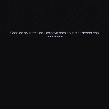
Casa de apuestas de Casinova para apuestas deportivas
superiores
¡La casa de apuestas de Casinova ofrece algunas de las experiencias de
apuestas en línea más emocionantes que puedes vivir!
Apuesta en todos tus eventos deportivos favoritos con cuotas
Mostrar más
competitivas y ofertas generosas para asegurarte de obtener el máximo
por tus depósitos. Apuesta en eventos de todo el mundo y utiliza
información útil para acercarte a las ganancias.
Apuesta en línea en varios resultados y deportes, y utiliza las promociones
para aumentar tu potencial de ganar. Al reclamar, incluso puedes usar una
ESPAÑOL
CHAT EN VIVO
promoción deportiva para asegurar tus apuestas y retirarte temprano, para
que puedas seguir apostando en línea.
Te ofrecemos información histórica y estadísticas sobre jugadores y
equipos de renombre. Y si aún no estás seguro de cómo apostar, espera a
INFORMACIÓN GENERAL
que comience el partido y evalúa quién podría ganar con una apuesta en