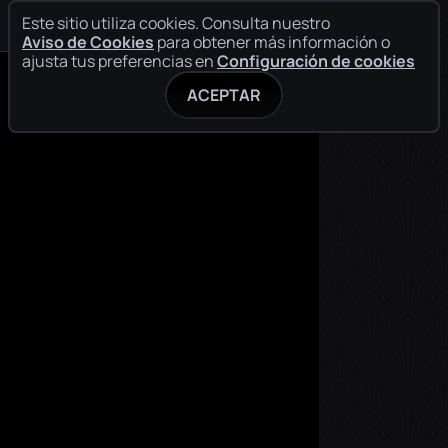
Este sitio utiliza cookies. Consulta nuestro
Aviso de Cookies
para obtener más información o
ajusta tus preferencias en
Configuración de cookies
ACEPTAR