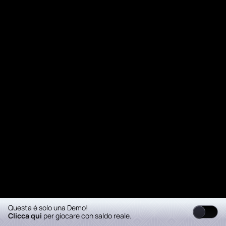
Questa è solo una Demo!
Clicca qui
per giocare con saldo reale.