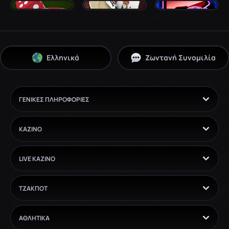
Sic Bo
Teen Patti 20-20
Beats EX
Ελληνικά
Ζωντανή Συνομιλία
ΓΕΝΙΚΈΣ ΠΛΗΡΟΦΟΡΊΕΣ
ΚΑΖΊΝΟ
LIVE ΚΑΖΊΝΟ
ΤΖΆΚΠΟΤ
ΑΘΛΗΤΙΚΆ