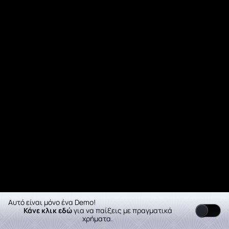
Αυτό είναι μόνο ένα Demo!
Κάνε κλικ εδώ
για να παίξεις με πραγματικά
χρήματα.