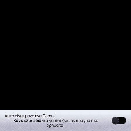
Αυτό είναι μόνο ένα Demo!
Κάνε κλικ εδώ
για να παίξεις με πραγματικά
χρήματα.