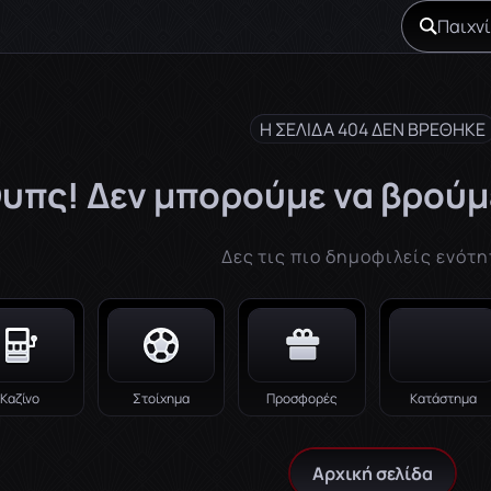
Παιχνί
Η ΣΕΛΊΔΑ 404 ΔΕΝ ΒΡΈΘΗΚΕ
υπς! Δεν μπορούμε να βρούμ
Δες τις πιο δημοφιλείς ενότη
Καζίνο
Στοίχημα
Προσφορές
Κατάστημα
Αρχική σελίδα