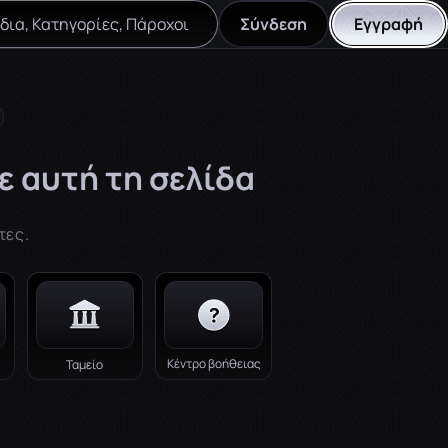
δια, Κατηγορίες, Πάροχοι
Σύνδεση
Εγγραφή
ε αυτή τη σελίδα
τες.
Κέντρο βοήθειας
Ταμείο