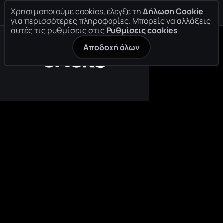
Χρησιμοποιούμε cookies, έλεγξε τη
Δήλωση Cookie
για περισσότερες πληροφορίες. Μπορείς να αλλάξεις
αυτές τις ρυθμίσεις στις
Ρυθμίσεις cookies
Αποδοχή όλων