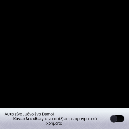
Αυτό είναι μόνο ένα Demo!
Κάνε κλικ εδώ
για να παίξεις με πραγματικά
χρήματα.