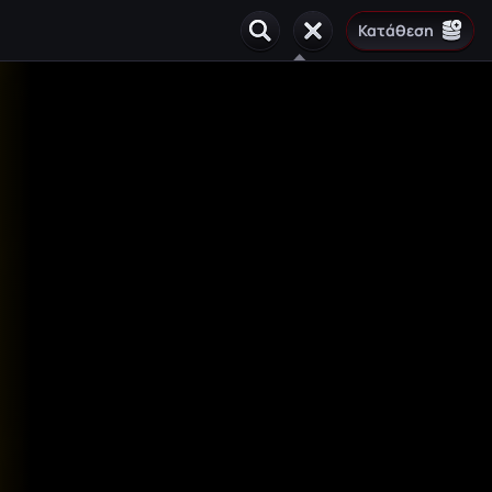
Κατάθεση