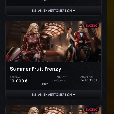
ΕΜΦΆΝΙΣΗ ΛΕΠΤΟΜΕΡΕΙΏΝ
ΚΑΖΊΝΟ
Summer Fruit Frenzy
Έπαθλο:
Ελάχιστο
Λήγει σε:
10.000 €
ποντάρισμα:
4η 16:33:51
0,50 €
ΕΜΦΆΝΙΣΗ ΛΕΠΤΟΜΕΡΕΙΏΝ
ΚΑΖΊΝΟ