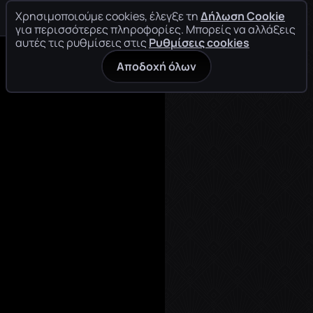
Χρησιμοποιούμε cookies, έλεγξε τη
Δήλωση Cookie
για περισσότερες πληροφορίες. Μπορείς να αλλάξεις
αυτές τις ρυθμίσεις στις
Ρυθμίσεις cookies
Αποδοχή όλων