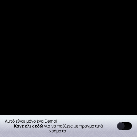
Αυτό είναι μόνο ένα Demo!
Κάνε κλικ εδώ
για να παίξεις με πραγματικά
χρήματα.