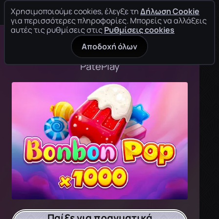
Χρησιμοποιούμε cookies, έλεγξε τη
Δήλωση Cookie
για περισσότερες πληροφορίες. Μπορείς να αλλάξεις
αυτές τις ρυθμίσεις στις
Ρυθμίσεις cookies
Αποδοχή όλων
Bonbon Pop 1000
PatePlay
Παίξε για πραγματικά