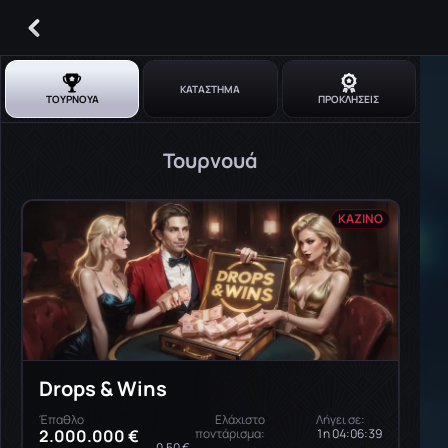
ΚΑΤΆΣΤΗΜΑ
ΤΟΥΡΝΟΥΆ
ΠΡΟΚΛΉΣΕΙΣ
Τουρνουά
ΚΑΖΊΝΟ
Drops & Wins
Έπαθλο
Ελάχιστο
Λήγει σε:
2.000.000 €
ποντάρισμα:
1η 04:06:39
0,50 €