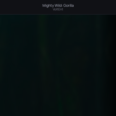
Mighty Wild: Gorilla
VoltEnt