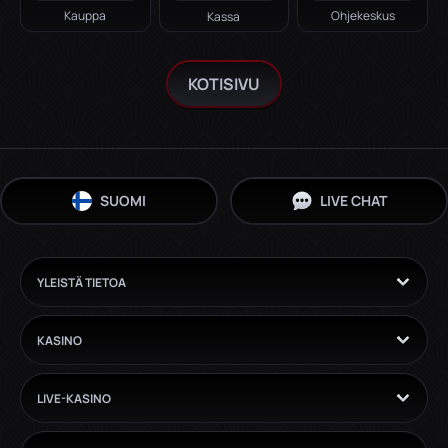
Kauppa
Ohjekeskus
Kassa
KOTISIVU
SUOMI
LIVE CHAT
YLEISTÄ TIETOA
KASINO
LIVE-KASINO