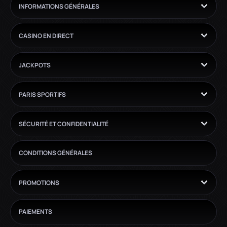
INFORMATIONS GÉNÉRALES
CASINO EN DIRECT
JACKPOTS
PARIS SPORTIFS
SÉCURITÉ ET CONFIDENTIALITÉ
CONDITIONS GÉNÉRALES
PROMOTIONS
PAIEMENTS