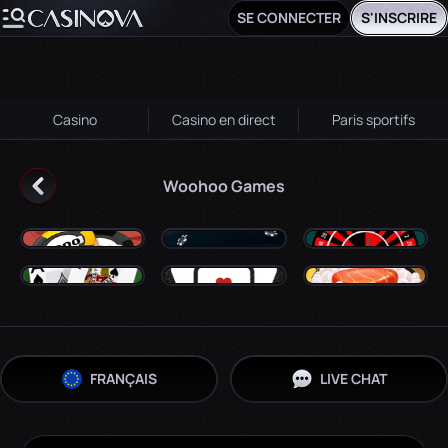
SE CONNECTER
S'INSCRIRE
Casino
Casino en direct
Paris sportifs
Woohoo Games
Baccarat
European Roulette
American Roulette
Blackjack
Tri Card Poker
Sushi Wins Reels and Rolls
FRANÇAIS
LIVE CHAT