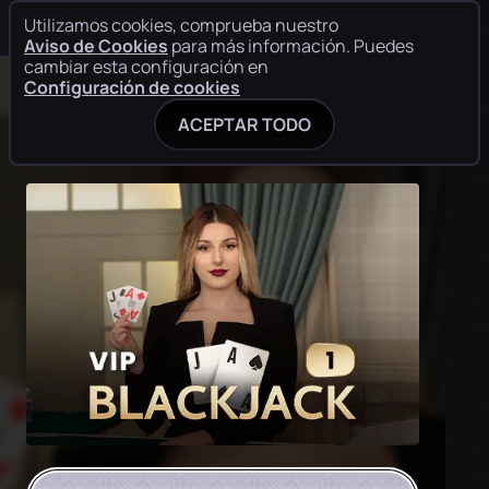
Utilizamos cookies, comprueba nuestro
Aviso de Cookies
para más información. Puedes
cambiar esta configuración en
Configuración de cookies
VIP Blackjack 1
ACEPTAR TODO
Imagine Live