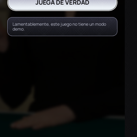
JUEGA DE VERDAD
Lamentablemente, este juego no tiene un modo
demo.