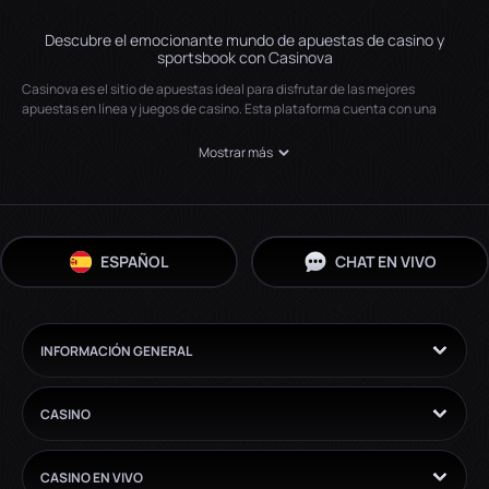
Descubre el emocionante mundo de apuestas de casino y
sportsbook con Casinova
Casinova es el sitio de apuestas ideal para disfrutar de las mejores
apuestas en línea y juegos de casino. Esta plataforma cuenta con una
amplia variedad de eventos deportivos en su sportsbook, lo que hace que
las apuestas en línea sean emocionantes para cualquier aficionado a los
Mostrar más
deportes. El casino en línea de Casinova tiene todos los juegos que
necesitas, desde juegos de mesa como blackjack y póker hasta juegos de
casino en vivo y tragaperras en línea.
Casinova también se destaca por el diseño centrado en el usuario de su
plataforma, que ofrece una experiencia de juego satisfactoria tanto en
ESPAÑOL
CHAT EN VIVO
smartphones como en computadoras. Navegar por el sitio web de
Casinova es fácil, por lo que puedes encontrar tus juegos de casino
favoritos y eventos de apuestas deportivas sin complicaciones.
INFORMACIÓN GENERAL
Las promociones son otra característica que deberías esperar cuando
consideras Casinova. Esto se debe a que este sitio de apuestas ha
preparado algunos de los mejores bonos para apoyar cualquier actividad
de apuestas en línea y juegos de casino. También disfrutarás de los torneos
CASINO
que se organizan regularmente en esta plataforma, junto con su programa
VIP.
CASINO EN VIVO
Casinova se destaca por complacer a sus usuarios, asegurando que cada