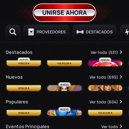
UNIRSE AHORA
PROVEEDORES
DESTACADOS
Destacados
Ver todo (531)
NUEVO
NUEVO
Crack The Piggy Bank Express
100 Super Hot
Super 7's Boost
6166,56 €
155.612,05 €
Nuevos
Ver todo (695)
NUEVO
Inferno Rising: Hold & Win
Story Of Amaterasu
The Age of Cleopatra
6166,56 €
Populares
Ver todo (604)
NUEVO
Break the Piggy Bank
3 Super Porky Banks
100 Golden Coins: Reel Fishing
6166,56 €
155.612,05 €
Eventos Principales
Ver todo