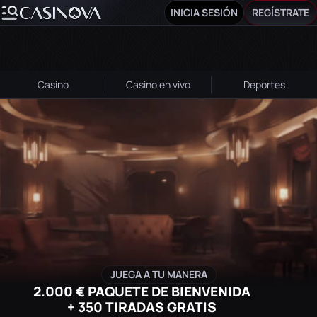
INICIA SESIÓN
REGÍSTRATE
Casino
Casino en vivo
Deportes
JUEGA A TU MANERA
2.000 € PAQUETE DE BIENVENIDA
+ 350 TIRADAS GRATIS