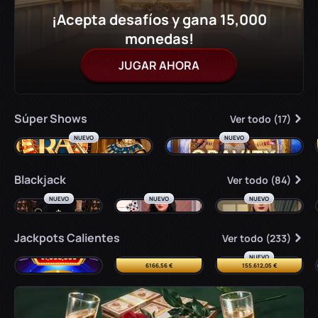
¡Acepta desafíos y gana 15,000
monedas!
JUGAR AHORA
Súper Shows
Ver todo (17)
NUEVO
NUEVO
Land of Ra
Gravity Wheel
Blackjack
Ver todo (84)
NUEVO
NUEVO
NUEVO
Gold Saloon Blackjack
Luxe Blackjack 2
VIP Blackjack 1
Jackpots Calientes
Ver todo (233)
NUEVO
Royal Fortune Wheel
777 Hot Reels: Supercharged
Amaterasu's Treasures x1000
6166,56 €
155.612,05 €