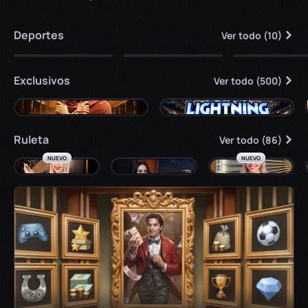
Deportes
Ver todo (10)
APUESTAS EN VIVO
FÚTBOL
TENIS
Exclusivos
Ver todo (500)
High Noon
Lightning Diamond VIP
Ruleta
Ver todo (86)
NUEVO
NUEVO
Gold Saloon Roulette
Vegas Roulette 500x
Gold Roulette