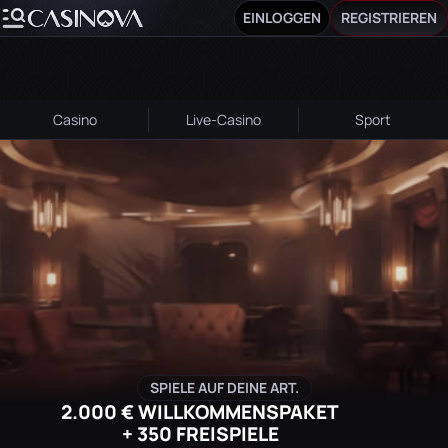
EINLOGGEN
REGISTRIEREN
Casino
Live-Casino
Sport
SPIELE AUF DEINE ART.
2.000 € WILLKOMMENSPAKET
+ 350 FREISPIELE