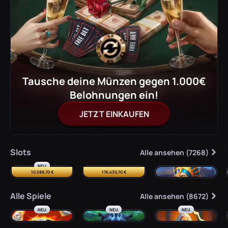
Tausche deine Münzen gegen 1.000€
Belohnungen ein!
JETZT EINKAUFEN
Slots
Alle ansehen (7268)
NEU
Crack The Piggy Bank Express
Shining Crown
Cash of Cleopatra
10.588,70 €
176.430,70 €
Alle Spiele
Alle ansehen (8672)
NEU
NEU
NEU
Diamond Slam
Panther Legacy
Pots of Power: Zeus