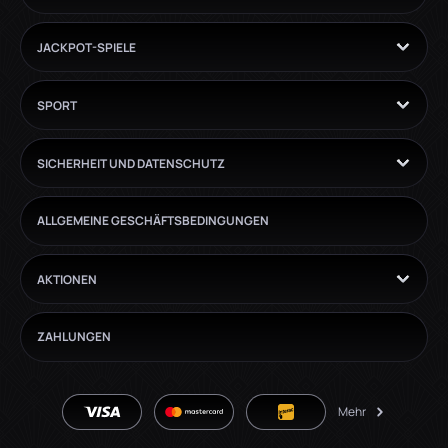
beantwortet. Es gibt so viele Vorteile, wenn du ein Casinova-Konto öffnest,
und du solltest das noch heute tun.
JACKPOT-SPIELE
Genieße die Casinova Online Casino Spiele
Du sicherst dir das komplette Paket, wenn du den Casinova Online Casino
SPORT
Bereich besuchst, um Spiele zu spielen. Es gibt glücksabhängige Spiele wie
Online Slots, Würfel und Roulette, aber auch strategische Spiele wie Poker.
Casinova ist die perfekte Seite für alle, die die neuesten Casino Spiele an
SICHERHEIT UND DATENSCHUTZ
einem Ort spielen wollen. Das heißt aber nicht, dass es keine Klassiker gibt,
denn alle klassischen Tischspiele und Slots sind auf dieser Seite zu finden.
Wenn du nur beliebte Online Casino Spiele spielen möchtest, wirst du bei
ALLGEMEINE GESCHÄFTSBEDINGUNGEN
Casinova auch eine wunderbare Zeit haben.
Die wichtigsten Arten von Casino Spielen, die du auf Casinova findest,
AKTIONEN
sind:
Casino Spiele
ZAHLUNGEN
Die wichtigsten Online Casino Spiele, die du bei Casinova entdecken
kannst, sind Tischspiele und Online Slots.
Zu den Tischspielen von Casinova gehören:
Mehr
Blackjack
Roulette