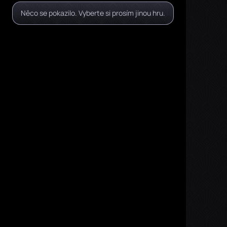
Něco se pokazilo. Vyberte si prosím jinou hru.