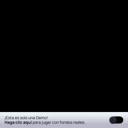
¡Esta es solo una Demo!
Haga clic aquí
para jugar con fondos reales.