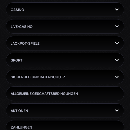
CASINO
LIVE-CASINO
JACKPOT-SPIELE
SPORT
SICHERHEIT UND DATENSCHUTZ
ALLGEMEINE GESCHÄFTSBEDINGUNGEN
AKTIONEN
ZAHLUNGEN