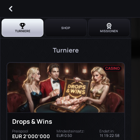
SHOP
TURNIERE
MISSIONEN
Turniere
CASINO
Drops & Wins
Preispool
Mindesteinsatz:
Endet in:
EUR 2’000’000
EUR 0.50
1t 19:22:58