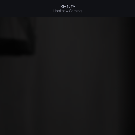
RIP City
Hacksaw Gaming