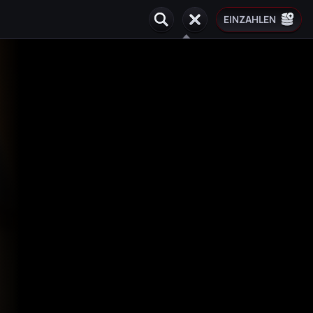
EINZAHLEN