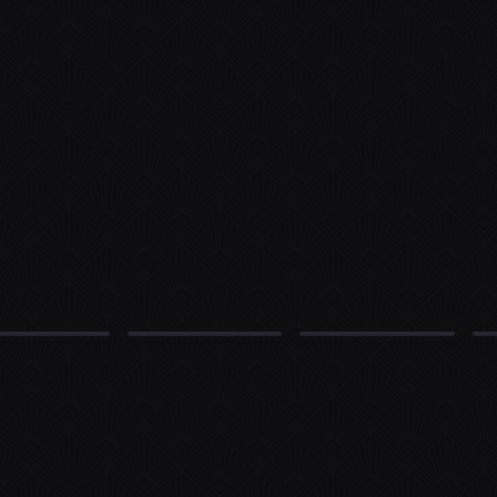
FUSSBALL
TENNIS
TISCHTENNIS