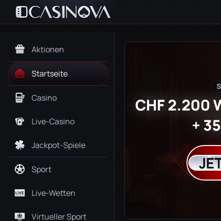
Aktionen
Startseite
S
Casino
CHF 2.200
+ 3
Live-Casino
Jackpot-Spiele
JE
Sport
Live-Wetten
Virtueller Sport