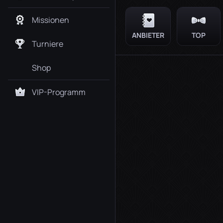
Missionen
ANBIETER
TOP
Turniere
Shop
VIP-Programm