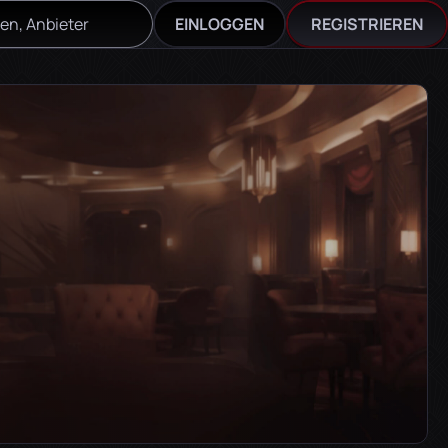
ien, Anbieter
EINLOGGEN
REGISTRIEREN