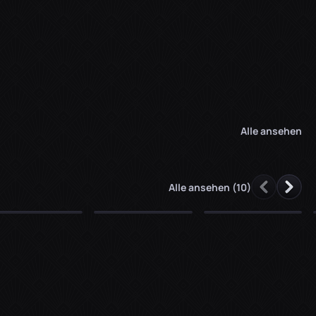
Alle ansehen
Alle ansehen (10)
AMERICAN
BASKETBALL
EISHOCKEY
FOOTBALL