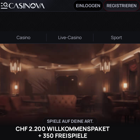
EINLOGGEN
REGISTRIEREN
Casino
Live-Casino
Sport
SPIELE AUF DEINE ART.
CHF 2.200 WILLKOMMENSPAKET
+ 350 FREISPIELE