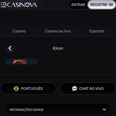
ENTRAR
REGISTRE-SE
Cassino
Cassino ao Vivo
Esportes
Kiron
Kiron virtual sports
PORTUGUÊS
CHAT AO VIVO
INFORMAÇÕES GERAIS