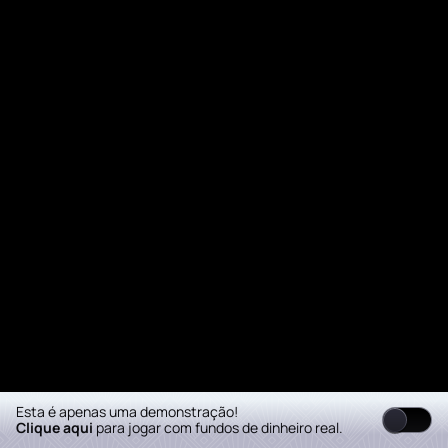
Esta é apenas uma demonstração!
Clique aqui
para jogar com fundos de dinheiro real.