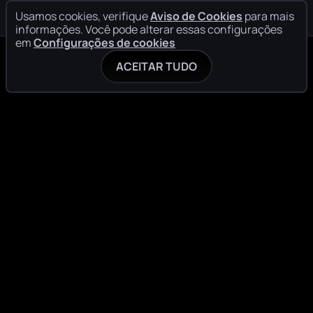
Usamos cookies, verifique
Aviso de Cookies
para mais
informações. Você pode alterar essas configurações
em
Configurações de cookies
ACEITAR TUDO